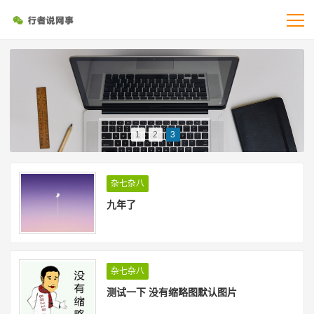
1
2
3
杂七杂八
九年了
杂七杂八
测试一下 没有缩略图默认图片