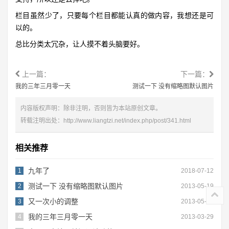
栏目虽然少了，只要每个栏目都能认真的做内容，我想还是可
以的。
总比分类太冗杂，让人摸不着头脑要好。
上一篇：
下一篇：
我的三年三月零一天
测试一下 没有缩略图默认图片
内容版权声明：除非注明，否则皆为本站原创文章。
转载注明出处：
http://www.liangtzi.net/index.php/post/341.html
相关推荐
九年了
1
2018-07-12
测试一下 没有缩略图默认图片
2
2013-05-19
又一次小的调整
3
2013-05-07
我的三年三月零一天
4
2013-03-29