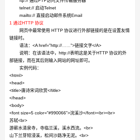
ftp:// 通过
FTP访问文件传输服务器
telnet:// 启动
Telnet
mailto:// 直接启动邮件系统
Email
1
通过HTTP 协议
网页中最常使用
HTTP 协议进行外部链接的是在设置友情
链接时。
语法：
<A href="http://……">链接文字</A>
说明：在该语法中，
http://表明这是关于HTTP 协议的外
部链接，而在其后则输入网站的网址即可。
实例代码：
<html>
<head>
<title>唐诗宋词欣赏
</title>
</head>
<body>
<font size=5 color="#990066">浣溪沙
</font><br><br>
苏轼
<br>
游蕲水清泉寺，寺临兰溪，溪水西流。
<br>
山下兰芽短浸溪，松间沙路净无泥。
<br>