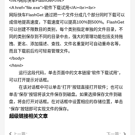
<h4>网际快车
FlashGet</h4>
<A href="file.exe">软件下载试用
</A><br><br>
网际快车
FlashGet 通过把一个文件分成几个部分同时下载可以
成倍地提高速度，下载速度可以提高100%到500%。FlashGet
可以创建不限数目的类别，每个类别指定单独的文件目录，不
同的类别保存到不同的目录中去，强大的管理功能包括支持拖
拽、更名、添加描述、查找、文件名重复时可自动重命名等，
而且下载前后均可轻易管理文件。
</body>
</html>
运行这段代码，单击页面中的文本链接“软件下载试用”，
可以打开提示对话框。
在该对话框中可以单击“打开”按钮直接打开软件；也可以
单击“保存”按钮将该文件保存到磁盘。如果选择保存文件到磁
盘，将会打开对话框。在对话框中设置相应的存储位置，单击
“保存”按钮即可实现文件的保存。
超级链接相关文章
上一篇：
下一篇：