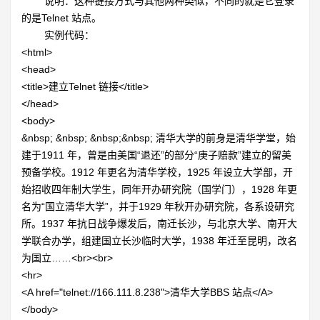
说明：这种链接方式与其他两种类似，不同的就是它登录
的是Telnet 站点。
实例代码：
<html>
<head>
<title>建立
Telnet 链接</title>
</head>
<body>
&nbsp; &nbsp; &nbsp;&nbsp; 清华大学的前身是清华学堂，始
建于
1911 年，曾是由美国“退还”的部分“庚子赔款”建立的留美
预备学校。1912 年更名为清华学校，1925 年设立大学部，开
始招收四年制大学生，同年开办研究院（国学门），1928 年更
名为“国立清华大学”，并于1929 年秋开办研究院，各系设研究
所。1937 年抗日战争爆发后，南迁长沙，与北京大学、南开大
学联合办学，组建国立长沙临时大学，1938 年迁至昆明，改名
为国立……<br><br>
<hr>
<A href="telnet://166.111.8.238">清华大学
BBS 站点</A>
</body>