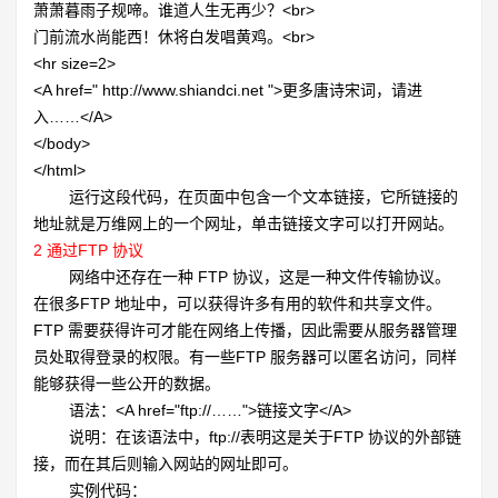
萧萧暮雨子规啼。谁道人生无再少？
<br>
门前流水尚能西！休将白发唱黄鸡。
<br>
<hr size=2>
<A href=" http://www.shiandci.net ">更多唐诗宋词，请进
入……
</A>
</body>
</html>
运行这段代码，在页面中包含一个文本链接，它所链接的
地址就是万维网上的一个网址，单击链接文字可以打开网站。
2
通过FTP 协议
网络中还存在一种 FTP 协议，这是一种文件传输协议。
在很多FTP 地址中，可以获得许多有用的软件和共享文件。
FTP 需要获得许可才能在网络上传播，因此需要从服务器管理
员处取得登录的权限。有一些FTP 服务器可以匿名访问，同样
能够获得一些公开的数据。
语法：
<A href="ftp://……">链接文字</A>
说明：在该语法中，
ftp://表明这是关于FTP 协议的外部链
接，而在其后则输入网站的网址即可。
实例代码：