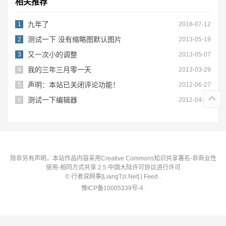
相关推荐
九年了
1
2018-07-12
测试一下 没有缩略图默认图片
2
2013-05-19
又一次小的调整
3
2013-05-07
我的三年三月零一天
4
2013-03-29
声明：本站已关闭评论功能！
5
2012-06-27
测试一下编辑器
6
2012-04-23
除非另有声明，本站作品内容采用Creative Commons知识共享署名-非商业性
使用-相同方式共享 2.5 中国大陆许可协议进行许可
©
行者说网事
[
LiangTzi.Net
] |
Feed
.
豫ICP备10005339号-4
.