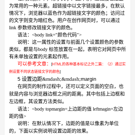
为常用的一种元素。超链接中以文字链接最多，在默认
情况下，浏览器以蓝色作为超链接文字的颜色；访问过
的文字则变为暗红色。用户在创作网页时，可以通过
link
参数修改链接文字的颜色。
语法：
<body link="
颜色代码
">
说明：这一属性的设置与前面几个设置颜色的参数
类似，都是与
body
标签放置在一起，表明它对网页中所
有未单独设置的元素起作用。
可以参考文章：
[
HTML的各种基本标记之外二篇：（2）通过实
例设置不同状态链接文字的颜色
]
5
margin
设置边距&mdash;&mdash;
在网页的制作过程中，还可以定义页面的空白，也
就是内容与浏览器边框之间的距离。其中包括上边框和
左边框，其设置方法类似。
语法：
<body topmargin=
上边距的值
leftmagin=
左边
距的值
>
说明：在默认情况下，边距的值是以像素为单位
的，下面以实例说明设置边距的效果。