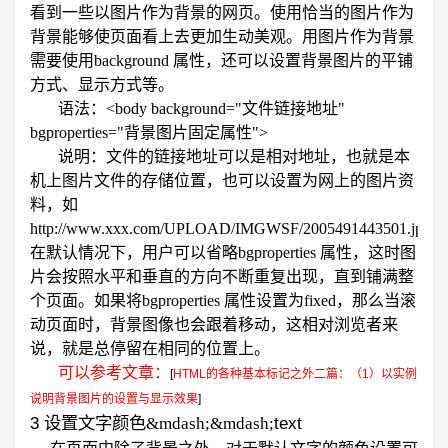
看到一些以图片作为背景的网页。使用恰当的图片作为
背景能够使页面看上去更加生动美观。用图片作为背景
需要使用
background
属性，还可以设置背景图片的平铺
方式、显示方式等。
语法：
<body background="
文件链接地址
"
bgproperties="
背景图片固定属性
">
说明：文件的链接地址可以是相对地址，也就是本
机上图片文件的存储位置，也可以设置为网上的图片资
料，如
http://www.xxx.com/UPLOAD/IMGWSF/2005491443501.jpg
。
在默认情况下，用户可以省略
bgproperties
属性，这时图
片会按照水平和垂直的方向不断重复出现，直到铺满整
个页面。如果将
bgproperties
属性设置为
fixed
，那么当滚
动页面时，背景图像也会跟着移动，这相对浏览者来
说，就是总停留在相同的位置上。
可以参考文章：
[
HTML的各种基本标记之外二篇：（1）以实例
说明背景图片的设置与显示效果
]
3
text
设置文字颜色&mdash;&mdash;