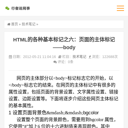
首页
»
技术笔记
»
HTML的各种基本标记之六：页面的主体标记
——body
日期：2012-05-21 11:04:16
栏目：
技术笔记
浏览：122688次
评论：0条
网页的主体部分以
<body>
标记标志它的开始，以
</body>
标志它的结束。在网页的主体标记中有很多的
属性设置，包括页面的背景设置、文字属性设置、链接
设置、边距设置等。下面将逐步介绍这些网页主体标记
的基本属性。
1
bgcolor
设置页面背景色&mdash;&mdash;
设置整个页面的背景颜色，需要用到
bgcolor
属性，
它使用“
#
”加上
6
位的十六进制值来表现颜色。其中