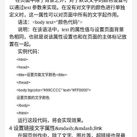
在页面中除了背景之外，对于默认文字的颜色设置可
以通过
text
参数来实现。在没有对文字的颜色进行单独
定义时，这一属性可以对页面中所有的文字起作用。
语法：
<body text="
颜色代码
">
说明：在该语法中，
text
的属性值与设置页面背景
色相同，也就是说该属性设置也和在页面的主体标记放
置在一起。
实例代码：
<html>
<head>
<title>
设置页面文字颜色
</title>
</head>
<body bgcolor="#99CCCC" text="#FF0000">
设置页面的文字颜色
</body>
</html>
运行这段代码，将会实现效果。
4
link
设置链接文字属性&mdash;&mdash;
在网页创作中，除了文字、图片等，超链接也是最