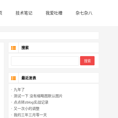
页
技术笔记
我爱吐槽
杂七杂八
搜索
最近发表
九年了
测试一下 没有缩略图默认图片
点点转zblog实战记录
又一次小的调整
我的三年三月零一天