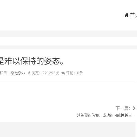
首
”是难以保持的姿态。
栏目：
杂七杂八
浏览：221292次
评论：0条
下一篇：
越荒谬的信仰，成功的可能性越大。