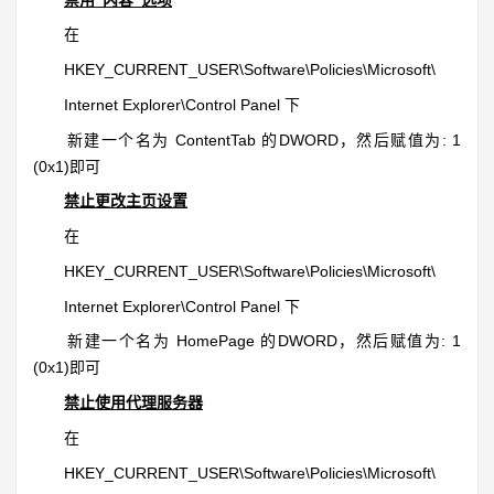
在
HKEY_CURRENT_USER\Software\Policies\Microsoft\
Internet Explorer\Control Panel 下
新建一个名为 ContentTab 的DWORD，然后赋值为: 1
(0x1)即可
禁止更改主页设置
在
HKEY_CURRENT_USER\Software\Policies\Microsoft\
Internet Explorer\Control Panel 下
新建一个名为 HomePage 的DWORD，然后赋值为: 1
(0x1)即可
禁止使用代理服务器
在
HKEY_CURRENT_USER\Software\Policies\Microsoft\