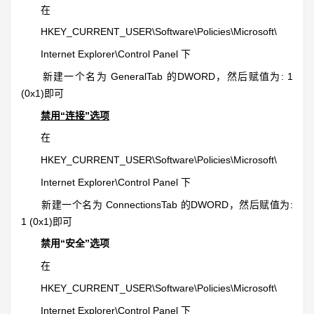
在
HKEY_CURRENT_USER\Software\Policies\Microsoft\
Internet Explorer\Control Panel 下
新建一个名为 GeneralTab 的DWORD，然后赋值为: 1
(0x1)即可
禁用“连接”选项
在
HKEY_CURRENT_USER\Software\Policies\Microsoft\
Internet Explorer\Control Panel 下
新建一个名为 ConnectionsTab 的DWORD，然后赋值为:
1 (0x1)即可
禁用“安全”选项
在
HKEY_CURRENT_USER\Software\Policies\Microsoft\
Internet Explorer\Control Panel 下