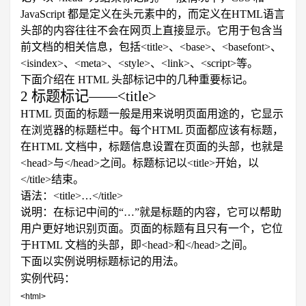
JavaScript
都是定义在头元素中的，而定义在
HTML
语言
头部的内容往往不会在网页上直接显示。它用于包含当
前文档的相关信息，包括
<title>
、
<base>
、
<basefont>
、
<isindex>
、
<meta>
、
<style>
、
<link>
、
<script>
等。
下面介绍在
HTML
头部标记中的几种重要标记。
2
标题标记
——
<title>
HTML
页面的标题一般是用来说明页面用途的，它显示
在浏览器的标题栏中。每个
HTML
页面都应该有标题，
在
HTML
文档中，标题信息设置在页面的头部，也就是
<head>
与
</head>
之间。标题标记以
<title>
开始，以
</title>
结束。
语法：
<title>
…
</title>
说明：在标记中间的“…”就是标题的内容，它可以帮助
用户更好地识别页面。页面的标题有且只有一个，它位
于
HTML
文档的头部，即
<head>
和
</head>
之间。
下面以实例说明标题标记的用法。
实例代码：
<html>