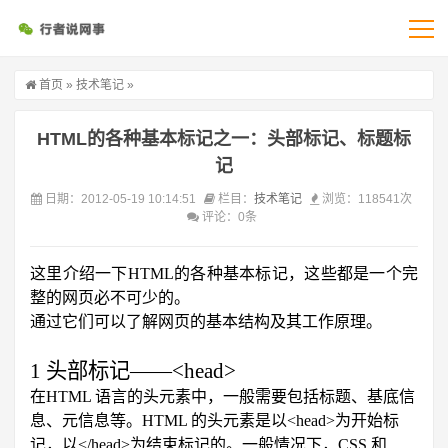
首页
»
技术笔记
»
HTML的各种基本标记之一：头部标记、标题标
记
日期：2012-05-19 10:14:51
栏目：
技术笔记
浏览：118541次
评论：0条
这里介绍一下
HTML
的各种基本标记，这些都是一个完
整的网页必不可少的。
通过它们可以了解网页的基本结构及其工作原理。
1
头部标记
——
<head>
在
HTML
语言的头元素中，一般需要包括标题、基底信
息、元信息等。
HTML
的头元素是以
<head>
为开始标
记，以
</head>
为结束标记的。一般情况下，
CSS
和